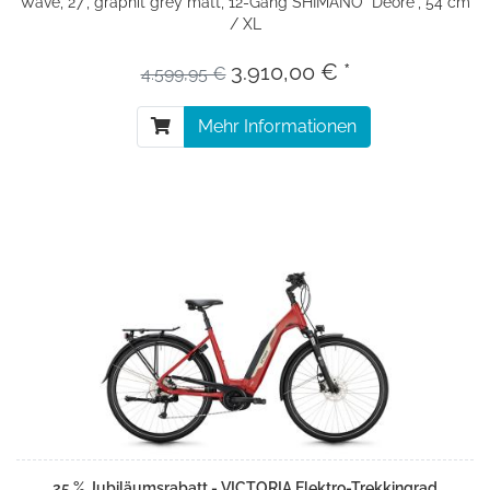
Wave, 27", graphit grey matt, 12-Gang SHIMANO "Deore", 54 cm
/ XL
3.910,00 € *
4.599,95 €
Mehr Informationen
25 % Jubiläumsrabatt - VICTORIA Elektro-Trekkingrad