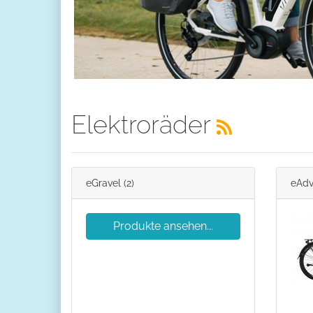
Elektroräder
eGravel
(2)
eAdv
Produkte ansehen...