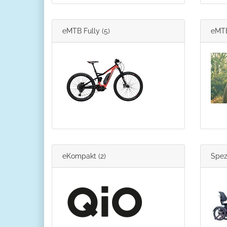
eMTB Fully
(5)
eMTB
eKompakt
(2)
Spez