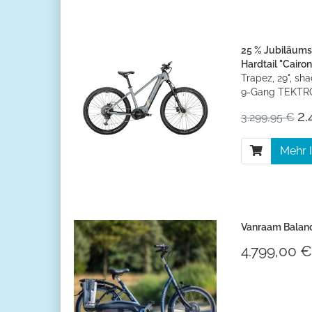
25 % Jubiläum
Hardtail "Cairo
Trapez, 29", sh
9-Gang TEKTRO
2.
3.299,95 €
Mehr 
Vanraam Balan
4.799,00 €