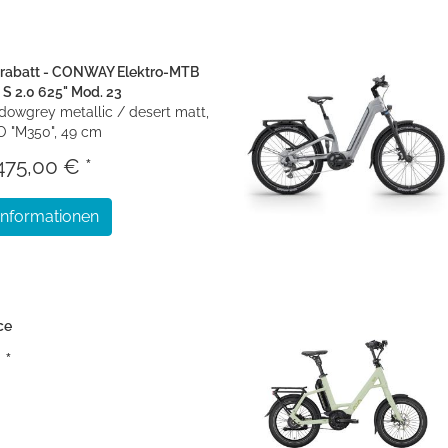
srabatt - CONWAY Elektro-MTB
n S 2.0 625" Mod. 23
adowgrey metallic / desert matt,
 "M350", 49 cm
475,00 € *
Informationen
ce
 *