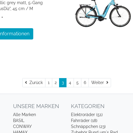
llic grey matt, 5-Gang
sDi2", 45 cm / M
 *
Informationen
Zurück
Weiter
Zurück
1
2
3
4
5
6
Weiter
UNSERE MARKEN
KATEGORIEN
Alle Marken
Elektroräder (51)
BASIL
Fahrräder (18)
CONWAY
Schnäppchen (23)
HAMAX
Zubehör Rund um´s Rad