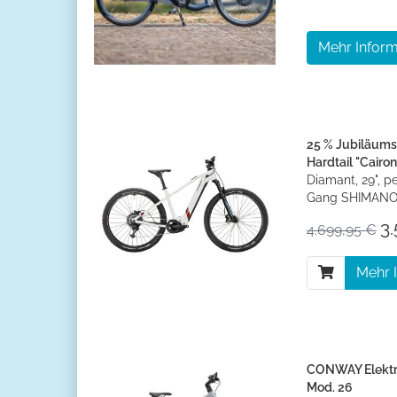
Mehr Inform
25 % Jubiläum
Hardtail "Cairon
Diamant, 29", pe
Gang SHIMANO 
3.
4.699,95 €
Mehr 
CONWAY Elektro
Mod. 26