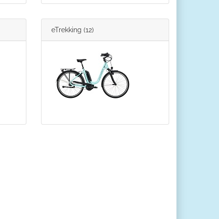
eTrekking
(12)