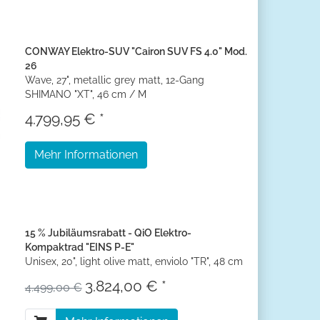
CONWAY Elektro-SUV "Cairon SUV FS 4.0" Mod.
26
Wave, 27", metallic grey matt, 12-Gang
SHIMANO "XT", 46 cm / M
4.799,95 € *
Mehr Informationen
15 % Jubiläumsrabatt - QiO Elektro-
Kompaktrad "EINS P-E"
Unisex, 20", light olive matt, enviolo "TR", 48 cm
3.824,00 € *
4.499,00 €