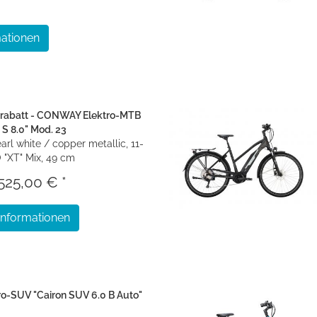
ationen
srabatt - CONWAY Elektro-MTB
 S 8.0" Mod. 23
arl white / copper metallic, 11-
"XT" Mix, 49 cm
525,00 € *
Informationen
-SUV "Cairon SUV 6.0 B Auto"