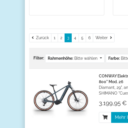
Zurück
Weiter
Zurück
1
2
3
4
5
6
Weiter
Filter:
Rahmenhöhe:
Bitte wählen
Farbe:
Bit
CONWAY Elektro
800" Mod. 26
Diamant, 29", a
SHIMANO "Cues
3.199,95 € 
Mehr 