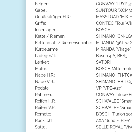
Felgen:
CONWAY "TRYP 30
Gabel:
SUNTOUR "XCM32 
Gepäckträger H.R.:
MASSLOAD "MIK HD"
Griffe:
CONTEC "Tour Wi
Innenlager:
BOSCH
Kette / Riemen:
SHIMANO "CN-LG
Kettenblatt / Riemenscheibe:
MIRANDA "36T w G
Kurbelarme:
MIRANDA "Virage"
Ladegerät:
Bosch 4 A, BES3
Lenker:
SATORI
Motor:
BOSCH Mittelmotor
Nabe H.R.:
SHIMANO "FH-TC50
Nabe V.R.:
SHIMANO "HB-TC50
Pedale:
VP "VPE-527"
Rahmen:
CONWAY Intube Bo
Reifen H.R.:
SCHWALBE "Smart
Reifen V.R.:
SCHWALBE "Smart
Remote:
BOSCH "Purion 20
Rücklicht:
AXA "Juno E-Bike",
Sattel:
SELLE ROYAL "Viv