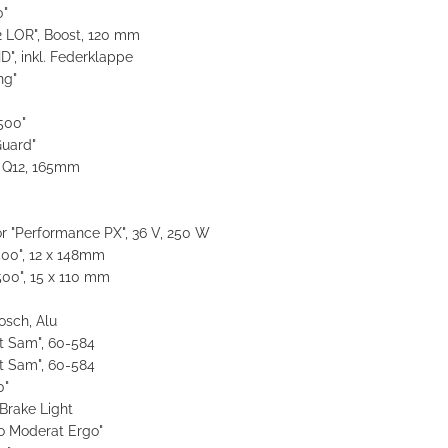
"
LOR", Boost, 120 mm
, inkl. Federklappe
ng"
500"
uard"
, Q12, 165mm
 "Performance PX", 36 V, 250 W
0", 12 x 148mm
0", 15 x 110 mm
sch, Alu
 Sam", 60-584
 Sam", 60-584
0"
 Brake Light
o Moderat Ergo"