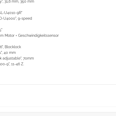
oy", 31,6 mm, 350 mm
L-U4010-9R"
D-U4000", 9-speed
5"
im Motor + Geschwindigkeitssensor
", Blocklock
", 40 mm
k adjustable", 70mm
-9", 11-46 Z.