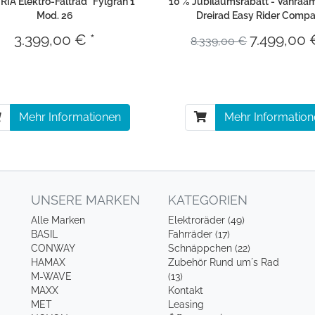
IA Elektro-Faltrad "Fylgran 1"
10 % Jubiläumsrabatt - Vanraam
Mod. 26
Dreirad Easy Rider Compa
3.399,00 € *
7.499,00 
8.339,00 €
Mehr Informationen
Mehr Informatio
UNSERE MARKEN
KATEGORIEN
Alle Marken
Elektroräder (49)
BASIL
Fahrräder (17)
CONWAY
Schnäppchen (22)
HAMAX
Zubehör Rund um´s Rad
M-WAVE
(13)
MAXX
Kontakt
MET
Leasing