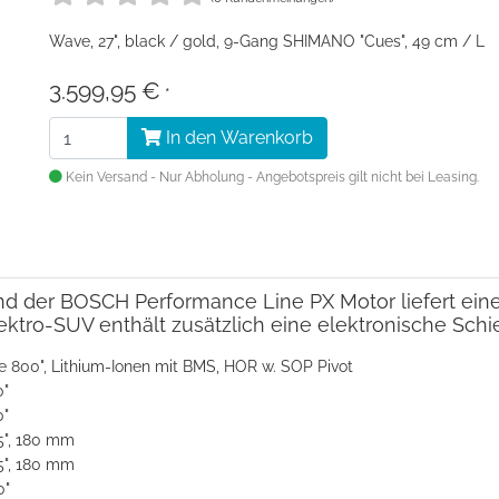
Wave, 27", black / gold, 9-Gang SHIMANO "Cues", 49 cm / L
3.599,95 €
*
In den Warenkorb
Kein Versand - Nur Abholung - Angebotspreis gilt nicht bei Leasing.
nd der BOSCH Performance Line PX Motor liefert eine
ektro-SUV enthält zusätzlich eine elektronische Sch
800", Lithium-Ionen mit BMS, HOR w. SOP Pivot
"
"
", 180 mm
", 180 mm
0"