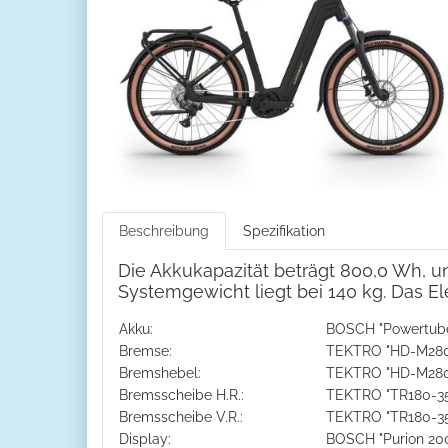
Beschreibung
Spezifikation
Die Akkukapazität beträgt 800,0 Wh, u
Systemgewicht liegt bei 140 kg. Das El
Akku:
BOSCH "Powertube 
Bremse:
TEKTRO "HD-M280
Bremshebel:
TEKTRO "HD-M280
Bremsscheibe H.R.:
TEKTRO "TR180-35
Bremsscheibe V.R.:
TEKTRO "TR180-35
Display:
BOSCH "Purion 20