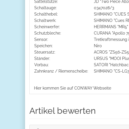
Sattelstütze:
JD "Two Piece All
Schaltauge:
0347028/3
Schalthebel:
SHIMANO "CUES S
Schaltwerk:
SHIMANO "Cues R
Scheinwerfer:
HERRMANS "MR5"
Schutzbleche:
CURANA "Apollo 7
Sensor:
Tretkraftmessung 
Speichen:
Niro
Steuersatz:
ACROS "ZS56-ZS56
Ständer:
URSUS "MOOI Plus
Vorbau:
SATORI "Hatchbac
Zahnkranz / Riemenscheibe:
SHIMANO "CS-LG300
XXXX
Hier kommen Sie auf CONWAY Webseite
Artikel bewerten