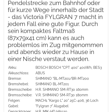
Pendelstrecke zum Bahnhof oder
für kurze Wege innerhalb der Stadt
- das Victoria FYLGRAN 7 macht in
jedem Fall eine gute Figur. Durch
sein kompaktes Faltmaß
(
87x79x41
cm) kann es auch
problemlos im Zug mitgenommen
und abends wieder zu Hause in
einer Nische verstaut werden.
Akku:
BOSCH BOSCH "CPT 400" 400Wh, BES3
Akkuschloss:
ABUS
Bremse:
SHIMANO "BL-MT201/BR-MT200
Bremshebel:
SHIMANO BL-MT201
Bremsscheibe:
H.R. SHIMANO SM-RT30 160mm
Bremsscheibe:
V.R. SHIMANO SM-RT30 180mm
Felgen:
MACH1 "Kargo L" 20" 25C-406, 36 Loch
Gabel:
"Fylgran 7" Alugabel
Gepäckträger:
H.R. MIK-HD HA020