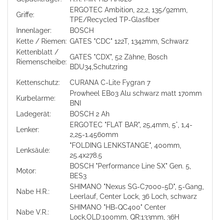
ERGOTEC Ambition, 22,2, 135/92mm,
Griffe:
TPE/Recycled TP-Glasfiber
Innenlager:
BOSCH
Kette / Riemen:
GATES "CDC" 122T, 1342mm, Schwarz
Kettenblatt /
GATES "CDX", 52 Zähne, Bosch
Riemenscheibe:
BDU34,Schutzring
Kettenschutz:
CURANA C-Lite Fygran 7
Prowheel EB03 Alu schwarz matt 170mm
Kurbelarme:
BNI
Ladegerät:
BOSCH 2 Ah
ERGOTEC "FLAT BAR", 25,4mm, 5°, 1,4-
Lenker:
2,25-1.4560mm
"FOLDING LENKSTANGE", 400mm,
Lenksäule:
25.4x278.5
BOSCH "Performance Line SX" Gen. 5,
Motor:
BES3
SHIMANO "Nexus SG-C7000-5D", 5-Gang,
Nabe H.R.:
Leerlauf, Center Lock, 36 Loch, schwarz
SHIMANO "HB-QC400" Center
Nabe V.R.:
Lock,OLD:100mm, QR:133mm, 36H