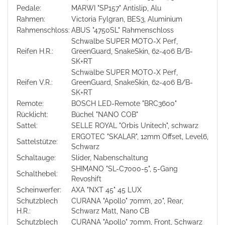
Pedale:
MARWI "SP157" Antislip, Alu
Rahmen:
Victoria Fylgran, BES3, Aluminium
Rahmenschloss:
ABUS "4750SL" Rahmenschloss
Schwalbe SUPER MOTO-X Perf,
Reifen H.R.:
GreenGuard, SnakeSkin, 62-406 B/B-
SK+RT
Schwalbe SUPER MOTO-X Perf,
Reifen V.R.:
GreenGuard, SnakeSkin, 62-406 B/B-
SK+RT
Remote:
BOSCH LED-Remote "BRC3600"
Rücklicht:
Büchel "NANO COB"
Sattel:
SELLE ROYAL "Orbis Unitech", schwarz
ERGOTEC "SKALAR", 12mm Offset, Level6,
Sattelstütze:
Schwarz
Schaltauge:
Slider, Nabenschaltung
SHIMANO "SL-C7000-5", 5-Gang
Schalthebel:
Revoshift
Scheinwerfer:
AXA "NXT 45" 45 LUX
Schutzblech
CURANA "Apollo" 70mm, 20", Rear,
H.R.:
Schwarz Matt, Nano CB
Schutzblech
CURANA "Apollo" 70mm, Front, Schwarz