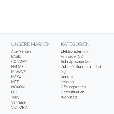
UNSERE MARKEN
KATEGORIEN
Alle Marken
Elektroräder (49)
BASIL
Fahrräder (17)
CONWAY
Schnäppchen (22)
HAMAX
Zubehör Rund um´s Rad
M-WAVE
(13)
MAXX
Kontakt
MET
Leasing
NOXON
Öffnungszeiten
QiO
Liefersituation
Terry
Werkstatt
Vanraam
VICTORIA