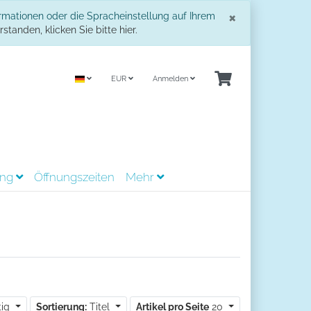
Schließe
×
ormationen oder die Spracheinstellung auf Ihrem
standen, klicken Sie bitte hier.
EUR
Anmelden
ing
Öffnungszeiten
Mehr
tig
Sortierung:
Titel
Artikel pro Seite
20