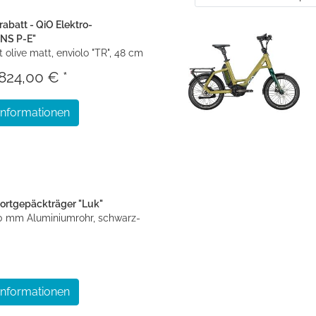
abatt - QiO Elektro-
NS P-E"
ht olive matt, enviolo "TR", 48 cm
.824,00 € *
Informationen
portgepäckträger "Luk"
10 mm Aluminiumrohr, schwarz-
Informationen