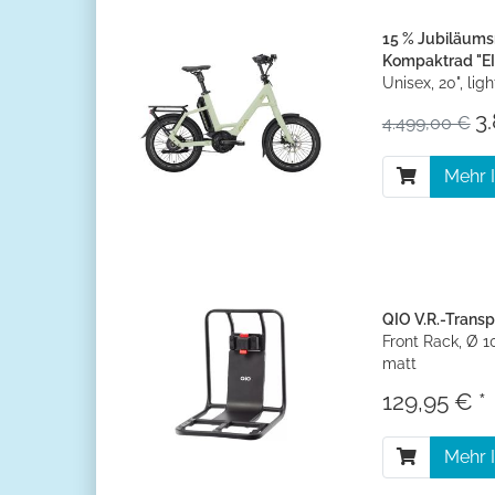
15 % Jubiläumsr
Kompaktrad "EI
Unisex, 20", lig
3
4.499,00 €
Mehr 
QIO V.R.-Trans
Front Rack, Ø 
matt
129,95 € *
Mehr 