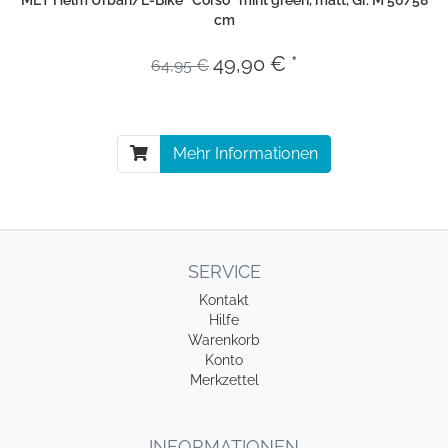
MET Helm Urban/E-Bike ''Corso'' mint green, matt, Gr. M 56/58
cm
49,90 € *
64,95 €
Mehr Informationen
SERVICE
Kontakt
Hilfe
Warenkorb
Konto
Merkzettel
INFORMATIONEN