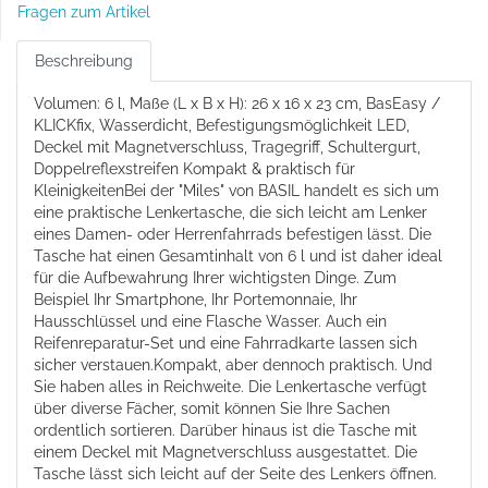
Fragen zum Artikel
Beschreibung
Volumen: 6 l, Maße (L x B x H): 26 x 16 x 23 cm, BasEasy /
KLICKfix, Wasserdicht, Befestigungsmöglichkeit LED,
Deckel mit Magnetverschluss, Tragegriff, Schultergurt,
Doppelreflexstreifen Kompakt & praktisch für
KleinigkeitenBei der "Miles" von BASIL handelt es sich um
eine praktische Lenkertasche, die sich leicht am Lenker
eines Damen- oder Herrenfahrrads befestigen lässt. Die
Tasche hat einen Gesamtinhalt von 6 l und ist daher ideal
für die Aufbewahrung Ihrer wichtigsten Dinge. Zum
Beispiel Ihr Smartphone, Ihr Portemonnaie, Ihr
Hausschlüssel und eine Flasche Wasser. Auch ein
Reifenreparatur-Set und eine Fahrradkarte lassen sich
sicher verstauen.Kompakt, aber dennoch praktisch. Und
Sie haben alles in Reichweite. Die Lenkertasche verfügt
über diverse Fächer, somit können Sie Ihre Sachen
ordentlich sortieren. Darüber hinaus ist die Tasche mit
einem Deckel mit Magnetverschluss ausgestattet. Die
Tasche lässt sich leicht auf der Seite des Lenkers öffnen.